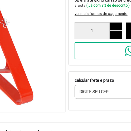
ou em até
8x
no cartão de créd
à vista
( Já com 8% de desconto )
ver mais formas de pagamento
calcular frete e prazo