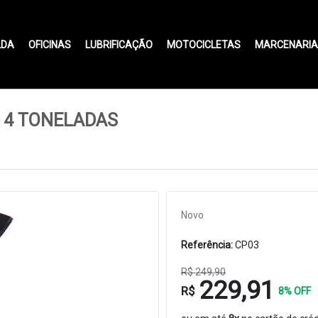
LDA
OFICINAS
LUBRIFICAÇÃO
MOTOCICLETAS
MARCENARIA
 4 TONELADAS
Novo
Referência:
CP03
R$ 249,90
229,91
R$
8% OFF